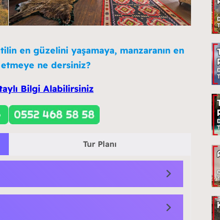
atilin en güzelini yaşamaya, manzaranın en
k etmeye ne dersiniz?
ylı Bilgi Alabilirsiniz
Tur Planı