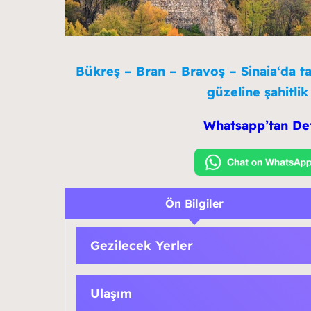
Bükreş – Bran – Bravoş – Sinaia
‘
da t
güzeline şahitli
Whatsapp’tan Deta
Ön Bilgiler
Gezilecek Yerler
Ulaşım