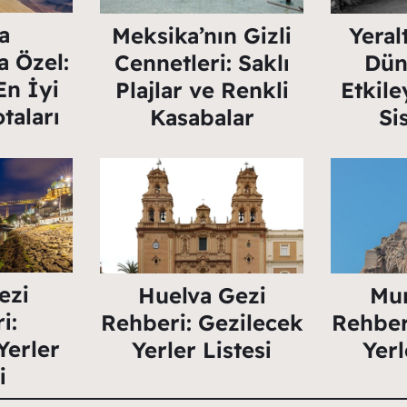
a
Meksika’nın Gizli
Yeralt
a Özel:
Cennetleri: Saklı
Dün
En İyi
Plajlar ve Renkli
Etkile
taları
Kasabalar
Si
ezi
Huelva Gezi
Mur
i:
Rehberi: Gezilecek
Rehber
Yerler
Yerler Listesi
Yerl
i