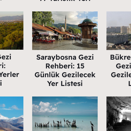
Gezi
Saraybosna Gezi
Bükre
i:
Rehberi: 15
Gezi
Yerler
Günlük Gezilecek
Gezil
i
Yer Listesi